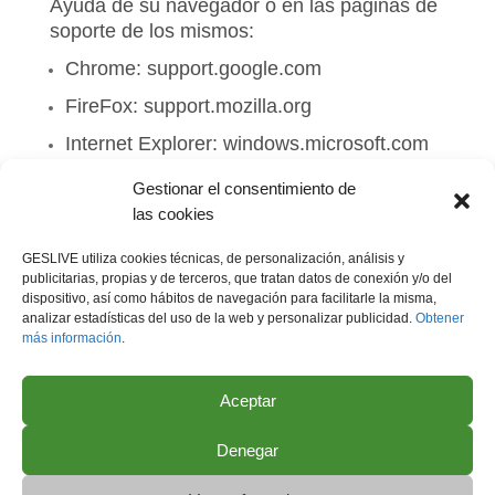
Ayuda de su navegador o en las páginas de
soporte de los mismos:
Chrome:
support.google.com
FireFox:
support.mozilla.org
Internet Explorer:
windows.microsoft.com
Safari:
http://www.apple.com
Gestionar el consentimiento de
las cookies
Opera:
http://www.opera.com/help/tutorials
/security/cookies/
GESLIVE utiliza cookies técnicas, de personalización, análisis y
publicitarias, propias y de terceros, que tratan datos de conexión y/o del
Edge:
https://privacy.microsoft.com/es-
dispositivo, así como hábitos de navegación para facilitarle la misma,
es/windows-10-microsoft-edge-and-privacy
analizar estadísticas del uso de la web y personalizar publicidad.
Obtener
más información
.
Aceptar
COOKIES Y PROTECCIÓN DE DATOS
Denegar